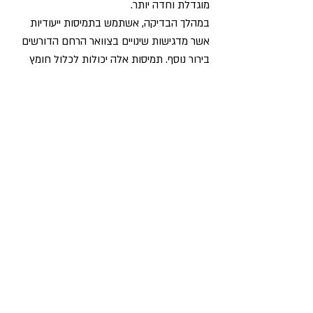
מוגדלת וחדה יותר.
במהלך הבדיקה, אשתמש בתמיסות ייעודיות
אשר מדגישות שינויים בצוואר הרחם הדורשים
בירור נוסף. תמיסות אלה יכולות לכלול חומץ
מהול או תמיסת יוד. במידה ואזהה שינויים
בצוואר הרחם במהלך הבדיקה, אטול דגימה
מכוונת מהם (ביופסיה) אשר תישלח למעבדה.
במידה ונלקחת דגימה, אשתמש בחומר מיוחד
לאטום את אזור הדגימה. לאחר בדיקה כזו
ייתכנו מעט התכווצויות (כמו בווסת), דימומים
קלים או הפרשות כהות ותתבקשי להימנע
מקיום יחסים במשך ימים ספורים על מנת
לאפשר למקום להחלים.
לקראת הבדיקה:
הביאי איתך את כל המסמכים הרלוונטיים לרבות
בדיקות קודמות, תוצאות משטחי פאפ או
בדיקות HPV, פרוצדורות שעברת.